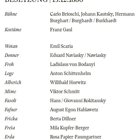
Bühne
Carlo Brioschi
,
Johann Kautsky
,
Hermann
Burghart / Burghardt / Burkhardt
Kostüme
Franz Gaul
Wotan
Emil Scaria
Donner
Eduard Naviasky / Nawiasky
Froh
Ladislaus von Bodanyi
Loge
Anton Schittenhelm
Alberich
Willibald Horwitz
Mime
Viktor Schmitt
Fasolt
Hans / Giovanni Rokitansky
Fafner
August Egon Hablawetz
Fricka
Berta Dillner
Freia
Mila Kupfer-Berger
Erda
Rosa Papier-Paumgartner