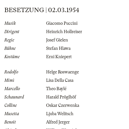
BESETZUNG | 02.03.1954
Musik
Giacomo Puccini
Dirigent
Heinrich Hollreiser
Regie
Josef Gielen
Bühne
Stefan Hlawa
Kostüme
Erni Kniepert
Rodolfo
Helge Roswaenge
Mimì
Lisa Della Casa
Marcello
Theo Baylé
Schaunard
Harald Pröglhöf
Colline
Oskar Czerwenka
Musetta
Ljuba Welitsch
Benoit
Alfred Jerger