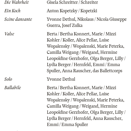
Die Wahrheit
Gisela Schreitter / Schreiter
Ein Koch
Anton Kopetzky / Kopetzki
Scène dansante
Yvonne Dethul
,
Nikolaus / Nicola Giuseppe
Guerra
,
Josef Zulka
Valse
Berta / Bertha Konnert
,
Marie / Mizzi
Kohler / Koller
,
Alice Pellar
,
Luise
Wopalensky / Wopalenski
,
Marie Peterka
,
Camilla Weigang / Weigand
,
Hermine
Leopoldine Gerzhofer
,
Olga Berger
,
Lilly /
Lydia Berger / Hernfeld
,
Emmi / Emma
Spuller
,
Anna Rauscher
,
das Ballettcorps
Solo
Yvonne Dethul
Ballabile
Berta / Bertha Konnert
,
Marie / Mizzi
Kohler / Koller
,
Alice Pellar
,
Luise
Wopalensky / Wopalenski
,
Marie Peterka
,
Camilla Weigang / Weigand
,
Hermine
Leopoldine Gerzhofer
,
Olga Berger
,
Lilly /
Lydia Berger / Hernfeld
,
Anna Rauscher
,
Emmi / Emma Spuller