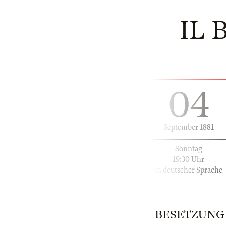
IL 
04
September 1881
Sonntag
19:30 Uhr
in deutscher Sprache
BESETZUNG | 