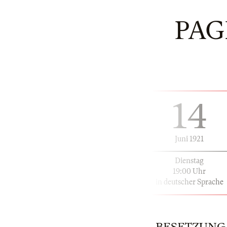
PAG
14
Juni 1921
Dienstag
19:00 Uhr
in deutscher Sprache
BESETZUNG | 