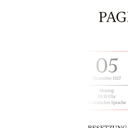
PAG
05
Dezember 1927
Montag
19:30 Uhr
in deutscher Sprache
BESETZUNG | 