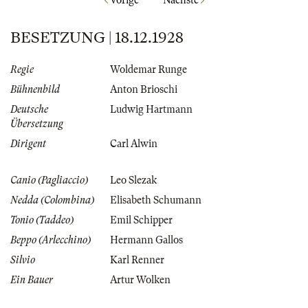
Vorige
Nächste
BESETZUNG | 18.12.1928
Regie
Woldemar Runge
Bühnenbild
Anton Brioschi
Deutsche
Ludwig Hartmann
Übersetzung
Dirigent
Carl Alwin
Canio (Pagliaccio)
Leo Slezak
Nedda (Colombina)
Elisabeth Schumann
Tonio (Taddeo)
Emil Schipper
Beppo (Arlecchino)
Hermann Gallos
Silvio
Karl Renner
Ein Bauer
Artur Wolken