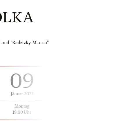
OLKA
" und "Radetzky-Marsch"
09
Jänner 2023
Montag
19:00 Uhr