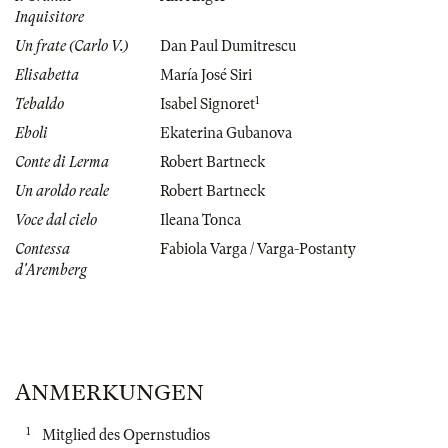
Inquisitore
Un frate (Carlo V.)
Dan Paul Dumitrescu
Elisabetta
María José Siri
1
Tebaldo
Isabel Signoret
Eboli
Ekaterina Gubanova
Conte di Lerma
Robert Bartneck
Un aroldo reale
Robert Bartneck
Voce dal cielo
Ileana Tonca
Contessa
Fabiola Varga / Varga-Postanty
d'Aremberg
ANMERKUNGEN
1
Mitglied des Opernstudios