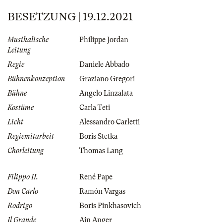
BESETZUNG | 19.12.2021
Musikalische
Philippe Jordan
Leitung
Regie
Daniele Abbado
Bühnenkonzeption
Graziano Gregori
Bühne
Angelo Linzalata
Kostüme
Carla Teti
Licht
Alessandro Carletti
Regiemitarbeit
Boris Stetka
Chorleitung
Thomas Lang
Filippo II.
René Pape
Don Carlo
Ramón Vargas
Rodrigo
Boris Pinkhasovich
Il Grande
Ain Anger