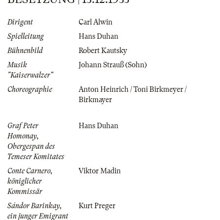
Dirigent
Carl Alwin
Spielleitung
Hans Duhan
Bühnenbild
Robert Kautsky
Musik
Johann Strauß (Sohn)
"Kaiserwalzer"
Choreographie
Anton Heinrich / Toni Birkmeyer /
Birkmayer
Graf Peter
Hans Duhan
Homonay,
Obergespan des
Temeser Komitates
Conte Carnero,
Viktor Madin
königlicher
Kommissär
Sándor Barinkay,
Kurt Preger
ein junger Emigrant