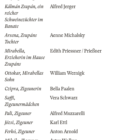
Kálmán Zsupán, ein
Alfred Jerger
reicher
Schweinezüchter im
Banate
Arsena, Zsupáns
Aenne Michalsky
Tochter
Mirabella,
Edith Priessner / Prießner
Erzieherin im Hause
Zsupáns
Ottokar, Mirabellas
William Wernigk
Sohn
Czipra, Zigeunerin
Bella Paalen
Saffi,
Vera Schwarz
Zigeunermädchen
Pali, Zigeuner
Alfred Muzzarelli
Józsi, Zigeuner
Karl Ettl
Ferkó, Zigeuner
Anton Arnold