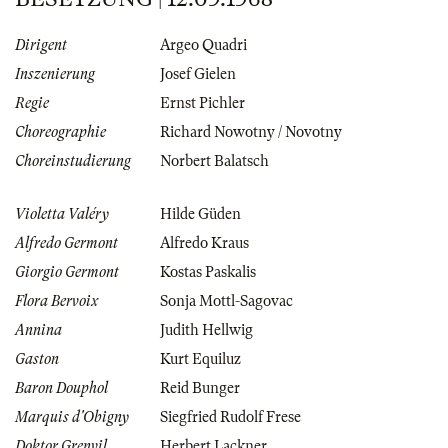
Dirigent
Argeo Quadri
Inszenierung
Josef Gielen
Regie
Ernst Pichler
Choreographie
Richard Nowotny / Novotny
Choreinstudierung
Norbert Balatsch
Violetta Valéry
Hilde Güden
Alfredo Germont
Alfredo Kraus
Giorgio Germont
Kostas Paskalis
Flora Bervoix
Sonja Mottl-Sagovac
Annina
Judith Hellwig
Gaston
Kurt Equiluz
Baron Douphol
Reid Bunger
Marquis d'Obigny
Siegfried Rudolf Frese
Doktor Grenvil
Herbert Lackner