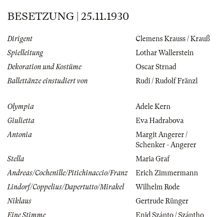
BESETZUNG | 25.11.1930
Dirigent
Clemens Krauss / Krauß
Spielleitung
Lothar Wallerstein
Dekoration und Kostüme
Oscar Strnad
Ballettänze einstudiert von
Rudi / Rudolf Fränzl
Olympia
Adele Kern
Giulietta
Eva Hadrabova
Antonia
Margit Angerer /
Schenker - Angerer
Stella
Maria Graf
Andreas/Cochenille/Pitichinaccio/Franz
Erich Zimmermann
Lindorf/Coppelius/Dapertutto/Mirakel
Wilhelm Rode
Niklaus
Gertrude Rünger
Eine Stimme
Enid Szánto / Szántho