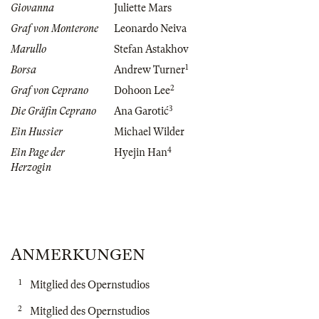
Giovanna
Juliette Mars
Graf von Monterone
Leonardo Neiva
Marullo
Stefan Astakhov
1
Borsa
Andrew Turner
2
Graf von Ceprano
Dohoon Lee
3
Die Gräfin Ceprano
Ana Garotić
Ein Hussier
Michael Wilder
4
Ein Page der
Hyejin Han
Herzogin
ANMERKUNGEN
1
Mitglied des Opernstudios
2
Mitglied des Opernstudios