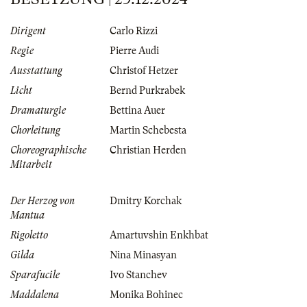
Dirigent
Carlo Rizzi
Regie
Pierre Audi
Ausstattung
Christof Hetzer
Licht
Bernd Purkrabek
Dramaturgie
Bettina Auer
Chorleitung
Martin Schebesta
Choreographische
Christian Herden
Mitarbeit
Der Herzog von
Dmitry Korchak
Mantua
Rigoletto
Amartuvshin Enkhbat
Gilda
Nina Minasyan
Sparafucile
Ivo Stanchev
Maddalena
Monika Bohinec