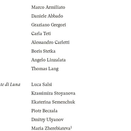
Marco Armiliato
Daniele Abbado
Graziano Gregori
Carla Teti
Alessandro Carletti
Boris Stetka
Angelo Linzalata
Thomas Lang
nte di Luna
Luca Salsi
Krassimira Stoyanova
Ekaterina Semenchuk
Piotr Beczała
Dmitry Ulyanov
1
Maria Zherebiateva