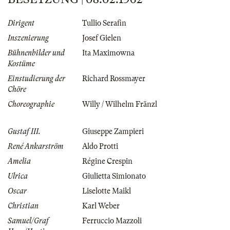
Dirigent
Tullio Serafin
Inszenierung
Josef Gielen
Bühnenbilder und
Ita Maximowna
Kostüme
Einstudierung der
Richard Rossmayer
Chöre
Choreographie
Willy / Wilhelm Fränzl
Gustaf III.
Giuseppe Zampieri
René Ankarström
Aldo Protti
Amelia
Régine Crespin
Ulrica
Giulietta Simionato
Oscar
Liselotte Maikl
Christian
Karl Weber
Samuel/Graf
Ferruccio Mazzoli