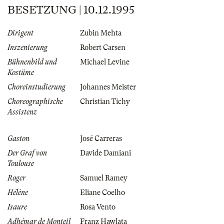
BESETZUNG | 10.12.1995
Dirigent
Zubin Mehta
Inszenierung
Robert Carsen
Bühnenbild und
Michael Levine
Kostüme
Choreinstudierung
Johannes Meister
Choreographische
Christian Tichy
Assistenz
Gaston
José Carreras
Der Graf von
Davide Damiani
Toulouse
Roger
Samuel Ramey
Hélène
Eliane Coelho
Isaure
Rosa Vento
Adhémar de Monteil
Franz Hawlata