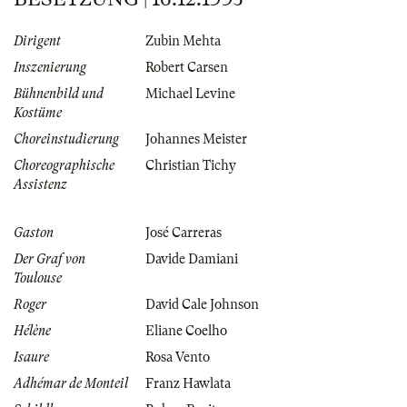
Dirigent
Zubin Mehta
Inszenierung
Robert Carsen
Bühnenbild und
Michael Levine
Kostüme
Choreinstudierung
Johannes Meister
Choreographische
Christian Tichy
Assistenz
Gaston
José Carreras
Der Graf von
Davide Damiani
Toulouse
Roger
David Cale Johnson
Hélène
Eliane Coelho
Isaure
Rosa Vento
Adhémar de Monteil
Franz Hawlata