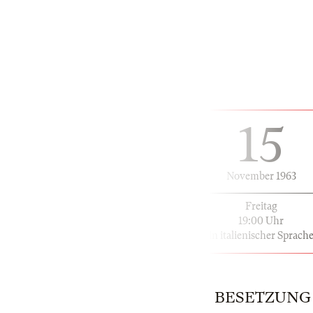
15
November 1963
Freitag
19:00 Uhr
in italienischer Sprach
BESETZUNG |