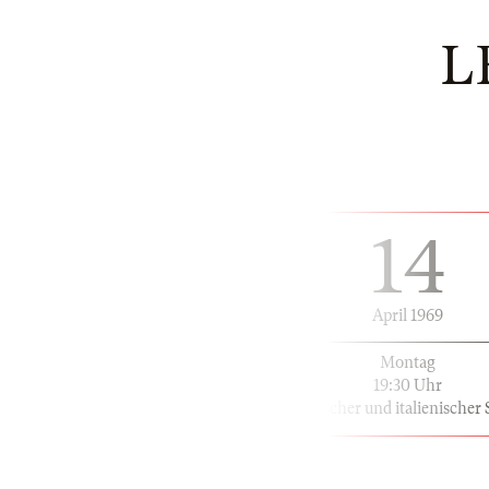
L
14
April 1969
Montag
19:30 Uhr
in deutscher und italienischer