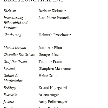
Dirigent
Berislav Klobučar
Inszenierung,
Jean-Pierre Ponnelle
Bühnenbild und
Kostüme
Chorleitung
Helmuth Froschauer
Manon Lescaut
Jeannette Pilou
Chevalier Des Grieux
Georges Liccioni
Graf Des Grieux
Tugomir Franc
Lescaut
Gianpiero Mastromei
Guillot de
Heinz Zednik
Morfontaine
Brétigny
Erland Hagegaard
Poussette
Arleen Auger
Javotte
Anny Felbermayer