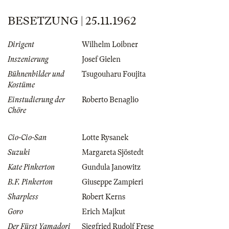
BESETZUNG | 25.11.1962
Dirigent
Wilhelm Loibner
Inszenierung
Josef Gielen
Bühnenbilder und
Tsugouharu Foujita
Kostüme
Einstudierung der
Roberto Benaglio
Chöre
Cio-Cio-San
Lotte Rysanek
Suzuki
Margareta Sjöstedt
Kate Pinkerton
Gundula Janowitz
B.F. Pinkerton
Giuseppe Zampieri
Sharpless
Robert Kerns
Goro
Erich Majkut
Der Fürst Yamadori
Siegfried Rudolf Frese