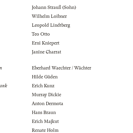
Johann Strauß (Sohn)
Wilhelm Loibner
Leopold Lindtberg
Teo Otto
Erni Kniepert
Janine Charrat
in
Eberhard Waechter / Wächter
Hilde Güden
rank
Erich Kunz
Murray Dickie
Anton Dermota
Hans Braun
Erich Majkut
Renate Holm