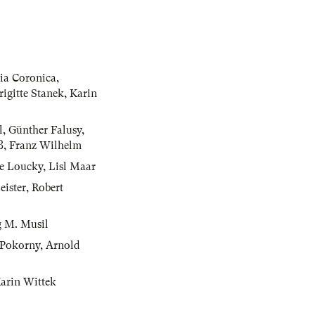
dia Coronica
,
rigitte Stanek
,
Karin
l
,
Günther Falusy
,
ß
,
Franz Wilhelm
e Loucky
,
Lisl Maar
eister
,
Robert
 M. Musil
r-Pokorny
,
Arnold
arin Wittek