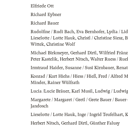
Elfriede Ott
Richard Eybner
Richard Bauer
Rudolfine / Rudi Bach
,
Eva Bernhofer
,
Lydia / Li
Lieselotte / Lotte Hauk
,
Christl / Christine Siesz
,
B
Wittek
,
Christine Wolf
Michael Birkmeyer
,
Gerhard Dirtl
,
Wilfried Fränz
Peter Kastelik
,
Herbert Nitsch
,
Walter Ruess / Rue
Irmtraud Haider
,
Susanne / Susi Kirnbauer
,
Renat
Konrad / Kurt Hiehs / Hiess / Hieß
,
Fred / Alfred M
Minder
,
Rainer Wülfrath
Lucia /Lucie Bräuer
,
Karl Musil
,
Ludwig / Ludwig
Margarete / Margaret / Gretl / Grete Bauer / Baue
Jandosch
Lieselotte / Lotte Hauk
,
Inge / Ingrid Teufelhart
,
K
Herbert Nitsch
,
Gerhard Dirtl
,
Günther Falusy