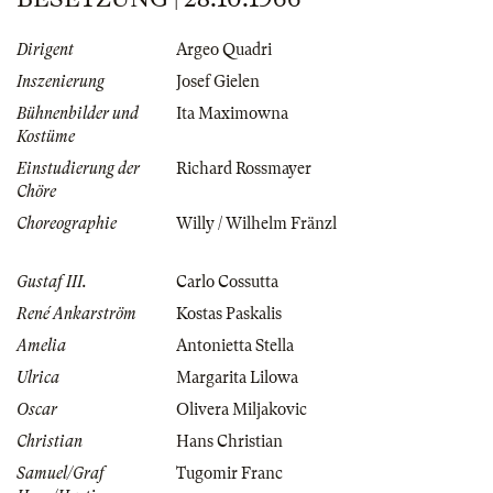
Dirigent
Argeo Quadri
Inszenierung
Josef Gielen
Bühnenbilder und
Ita Maximowna
Kostüme
Einstudierung der
Richard Rossmayer
Chöre
Choreographie
Willy / Wilhelm Fränzl
Gustaf III.
Carlo Cossutta
René Ankarström
Kostas Paskalis
Amelia
Antonietta Stella
Ulrica
Margarita Lilowa
Oscar
Olivera Miljakovic
Christian
Hans Christian
Samuel/Graf
Tugomir Franc