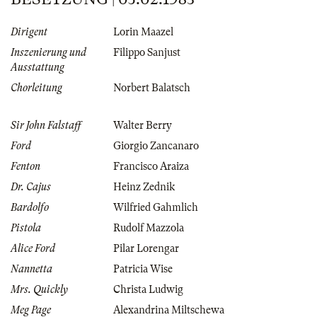
Dirigent
Lorin Maazel
Inszenierung und
Filippo Sanjust
Ausstattung
Chorleitung
Norbert Balatsch
Sir John Falstaff
Walter Berry
Ford
Giorgio Zancanaro
Fenton
Francisco Araiza
Dr. Cajus
Heinz Zednik
Bardolfo
Wilfried Gahmlich
Pistola
Rudolf Mazzola
Alice Ford
Pilar Lorengar
Nannetta
Patricia Wise
Mrs. Quickly
Christa Ludwig
Meg Page
Alexandrina Miltschewa