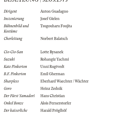
Dirigent
Anton Guadagno
Inszenierung
Josef Gielen
Bühnenbild und
Tsugouharu Foujita
Kostüme
Chorleitung
Norbert Balatsch
Cio-Cio-San
Lotte Rysanek
Suzuki
Rohangiz Yachmi
Kate Pinkerton
Unni Rugtvedt
B.F. Pinkerton
Emil Gherman
Sharpless
Eberhard Waechter / Wächter
Goro
Heinz Zednik
Der Fürst Yamadori
Hans Christian
Onkel Bonze
Alois Pernerstorfer
Der kaiserliche
Harald Pröglhöf