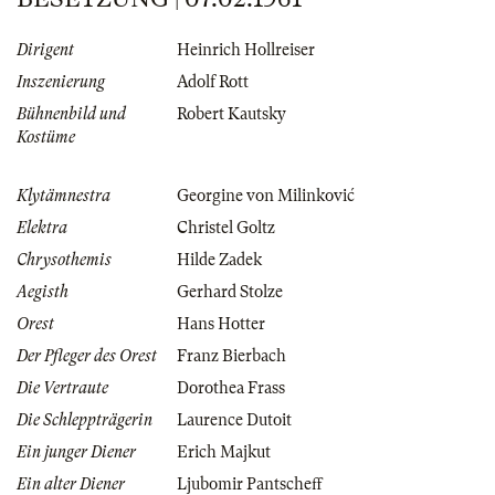
Dirigent
Heinrich Hollreiser
Inszenierung
Adolf Rott
Bühnenbild und
Robert Kautsky
Kostüme
Klytämnestra
Georgine von Milinković
Elektra
Christel Goltz
Chrysothemis
Hilde Zadek
Aegisth
Gerhard Stolze
Orest
Hans Hotter
Der Pfleger des Orest
Franz Bierbach
Die Vertraute
Dorothea Frass
Die Schleppträgerin
Laurence Dutoit
Ein junger Diener
Erich Majkut
Ein alter Diener
Ljubomir Pantscheff