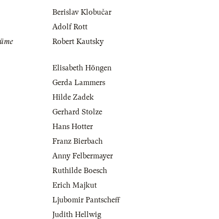
Berislav Klobučar
Adolf Rott
tüme
Robert Kautsky
Elisabeth Höngen
Gerda Lammers
Hilde Zadek
Gerhard Stolze
Hans Hotter
Franz Bierbach
Anny Felbermayer
Ruthilde Boesch
Erich Majkut
Ljubomir Pantscheff
Judith Hellwig