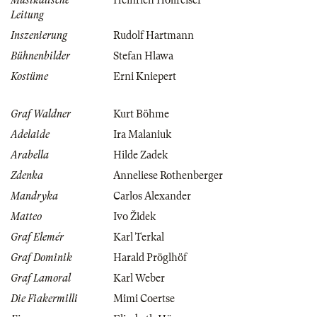
Musikalische
Heinrich Hollreiser
Leitung
Inszenierung
Rudolf Hartmann
Bühnenbilder
Stefan Hlawa
Kostüme
Erni Kniepert
Graf Waldner
Kurt Böhme
Adelaide
Ira Malaniuk
Arabella
Hilde Zadek
Zdenka
Anneliese Rothenberger
Mandryka
Carlos Alexander
Matteo
Ivo Židek
Graf Elemér
Karl Terkal
Graf Dominik
Harald Pröglhöf
Graf Lamoral
Karl Weber
Die Fiakermilli
Mimi Coertse