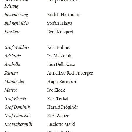
Musikalische
Joseph Keilberth
Leitung
Inszenierung
Rudolf Hartmann
Bühnenbilder
Stefan Hlawa
Kostüme
Erni Kniepert
Graf Waldner
Kurt Böhme
Adelaide
Ira Malaniuk
Arabella
Lisa Della Casa
Zdenka
Anneliese Rothenberger
Mandryka
Hugh Beresford
Matteo
Ivo Židek
Graf Elemér
Karl Terkal
Graf Dominik
Harald Pröglhöf
Graf Lamoral
Karl Weber
Die Fiakermilli
Liselotte Maikl