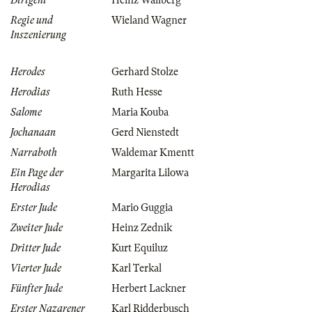
Dirigent
Heinz Wallberg
Regie und
Wieland Wagner
Inszenierung
Herodes
Gerhard Stolze
Herodias
Ruth Hesse
Salome
Maria Kouba
Jochanaan
Gerd Nienstedt
Narraboth
Waldemar Kmentt
Ein Page der
Margarita Lilowa
Herodias
Erster Jude
Mario Guggia
Zweiter Jude
Heinz Zednik
Dritter Jude
Kurt Equiluz
Vierter Jude
Karl Terkal
Fünfter Jude
Herbert Lackner
Erster Nazarener
Karl Ridderbusch