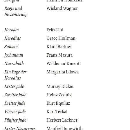
Dirigent
Heinrich Hollreiser
Regie und
Wieland Wagner
Inszenierung
Herodes
Fritz Uhl
Herodias
Grace Hoffman
Salome
Klara Barlow
Jochanaan
Franz Mazura
Narraboth
Waldemar Kmentt
Ein Page der
Margarita Lilowa
Herodias
Erster Jude
Murray Dickie
Zweiter Jude
Heinz Zednik
Dritter Jude
Kurt Equiluz
Vierter Jude
Karl Terkal
Fünfter Jude
Herbert Lackner
Erster Nazarener
Manfred Jungwirth