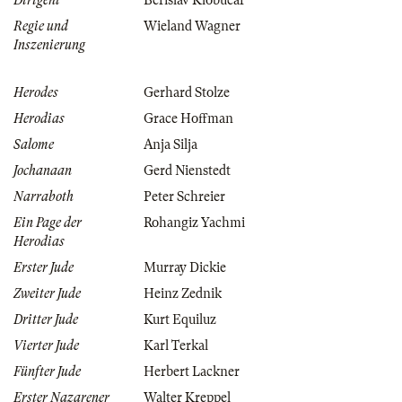
Dirigent
Berislav Klobučar
Regie und
Wieland Wagner
Inszenierung
Herodes
Gerhard Stolze
Herodias
Grace Hoffman
Salome
Anja Silja
Jochanaan
Gerd Nienstedt
Narraboth
Peter Schreier
Ein Page der
Rohangiz Yachmi
Herodias
Erster Jude
Murray Dickie
Zweiter Jude
Heinz Zednik
Dritter Jude
Kurt Equiluz
Vierter Jude
Karl Terkal
Fünfter Jude
Herbert Lackner
Erster Nazarener
Walter Kreppel