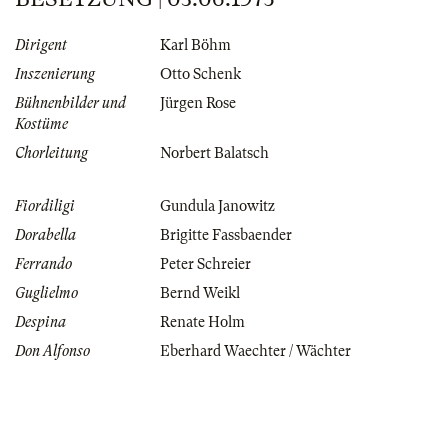
Dirigent
Karl Böhm
Inszenierung
Otto Schenk
Bühnenbilder und
Jürgen Rose
Kostüme
Chorleitung
Norbert Balatsch
Fiordiligi
Gundula Janowitz
Dorabella
Brigitte Fassbaender
Ferrando
Peter Schreier
Guglielmo
Bernd Weikl
Despina
Renate Holm
Don Alfonso
Eberhard Waechter / Wächter