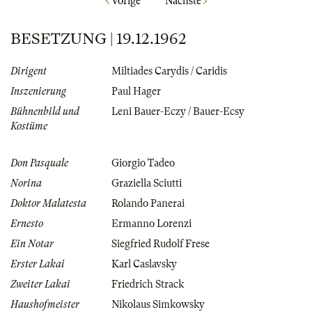
Vorige
Nächste
BESETZUNG | 19.12.1962
Dirigent
Miltiades Carydis / Caridis
Inszenierung
Paul Hager
Bühnenbild und
Leni Bauer-Eczy / Bauer-Ecsy
Kostüme
Don Pasquale
Giorgio Tadeo
Norina
Graziella Sciutti
Doktor Malatesta
Rolando Panerai
Ernesto
Ermanno Lorenzi
Ein Notar
Siegfried Rudolf Frese
Erster Lakai
Karl Caslavsky
Zweiter Lakai
Friedrich Strack
Haushofmeister
Nikolaus Simkowsky