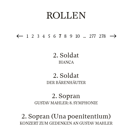
ROLLEN
1
2
3
4
5
6
7
8
9
10
…
277
278
«
Weiter
Zurück
»
2. Soldat
BIANCA
2. Soldat
DER BÄRENHÄUTER
2. Sopran
GUSTAV MAHLER: 8. SYMPHONIE
2. Sopran (Una poenitentium)
KONZERT ZUM GEDENKEN AN GUSTAV MAHLER