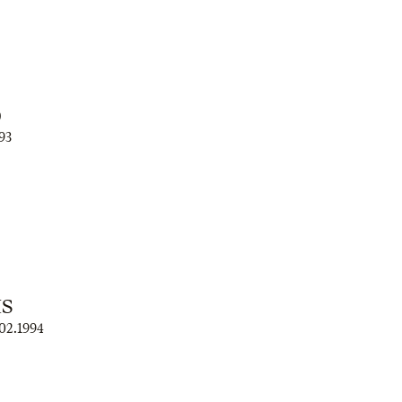
)
93
IS
.02.1994