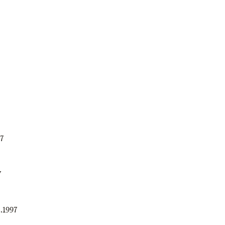
97
7
2.1997