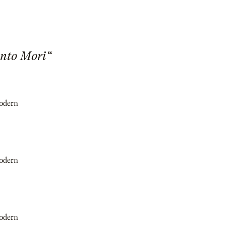
nto Mori“
Modern
Modern
Modern