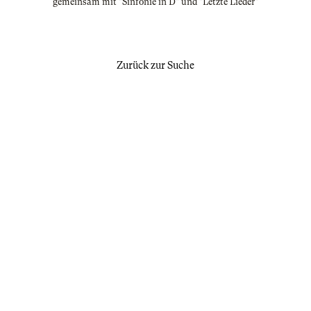
gemeinsam mit "Sinfonie in D" und "Letzte Lieder"
Zurück zur Suche