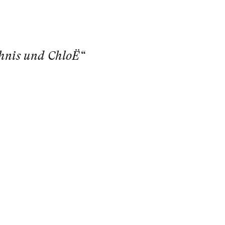
hnis und ChloË“