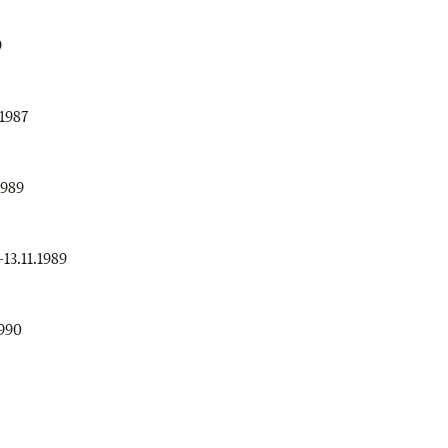
9
.1987
1989
–
13.11.1989
1990