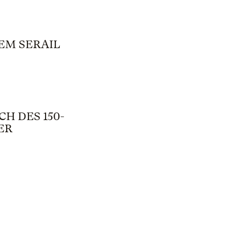
EM SERAIL
H DES 150-
ER