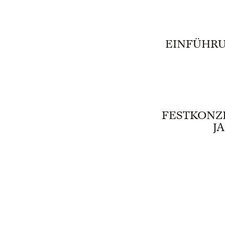
EINFÜHRU
FESTKONZE
J