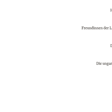
H
Freundinnen der Lis
D
Die ungar