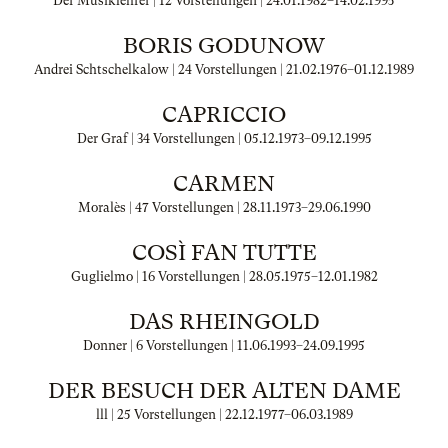
Der Musiklehrer | 12 Vorstellungen |
24.01.1982
–
14.02.1995
BORIS GODUNOW
Andrei Schtschelkalow | 24 Vorstellungen |
21.02.1976
–
01.12.1989
CAPRICCIO
Der Graf | 34 Vorstellungen |
05.12.1973
–
09.12.1995
CARMEN
Moralès | 47 Vorstellungen |
28.11.1973
–
29.06.1990
COSÌ FAN TUTTE
Guglielmo | 16 Vorstellungen |
28.05.1975
–
12.01.1982
DAS RHEINGOLD
Donner | 6 Vorstellungen |
11.06.1993
–
24.09.1995
DER BESUCH DER ALTEN DAME
lll | 25 Vorstellungen |
22.12.1977
–
06.03.1989