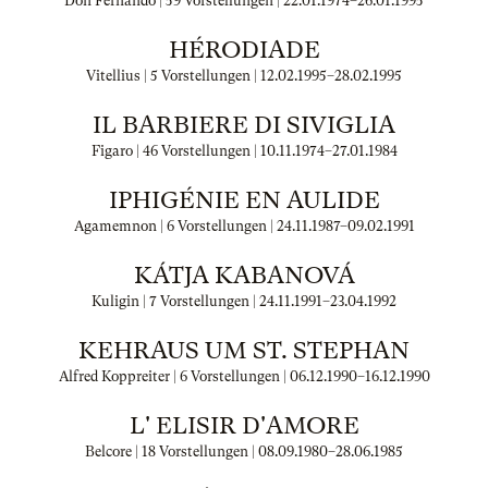
Don Fernando | 59 Vorstellungen |
22.01.1974
–
26.01.1995
HÉRODIADE
Vitellius | 5 Vorstellungen |
12.02.1995
–
28.02.1995
IL BARBIERE DI SIVIGLIA
Figaro | 46 Vorstellungen |
10.11.1974
–
27.01.1984
IPHIGÉNIE EN AULIDE
Agamemnon | 6 Vorstellungen |
24.11.1987
–
09.02.1991
KÁTJA KABANOVÁ
Kuligin | 7 Vorstellungen |
24.11.1991
–
23.04.1992
KEHRAUS UM ST. STEPHAN
Alfred Koppreiter | 6 Vorstellungen |
06.12.1990
–
16.12.1990
L' ELISIR D'AMORE
Belcore | 18 Vorstellungen |
08.09.1980
–
28.06.1985