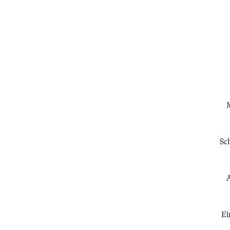
M
Sch
A
Ei