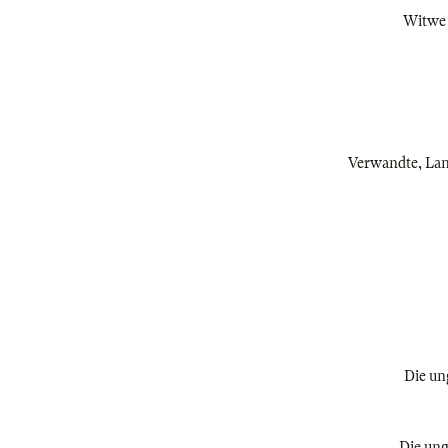
Witwe S
Verwandte, Landv
Die ung
Die ung