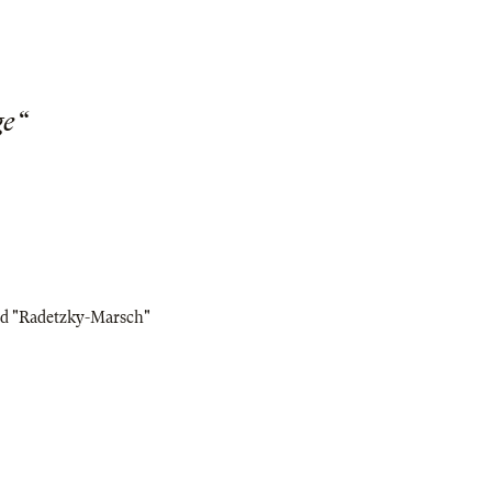
ge“
nd "Radetzky-Marsch"