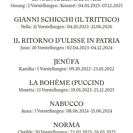
Gesang | 2 Vorstellungen | Konzert |
04.01.2025
–
07.12.2025
GIANNI SCHICCHI (IL TRITTICO)
Nella | 11 Vorstellungen |
04.10.2023
–
21.06.2026
IL RITORNO D'ULISSE IN PATRIA
Juno | 10 Vorstellungen |
02.04.2023
–
04.12.2024
JENŮFA
Karolka | 5 Vorstellungen |
09.10.2022
–
23.10.2022
LA BOHÈME (PUCCINI)
Musetta | 13 Vorstellungen |
19.01.2023
–
25.12.2025
NABUCCO
Anna | 3 Vorstellungen |
08.06.2024
–
15.06.2024
NORMA
Clotilde | 10 Vorstellungen |
22.02.2025
–
26.05.2025