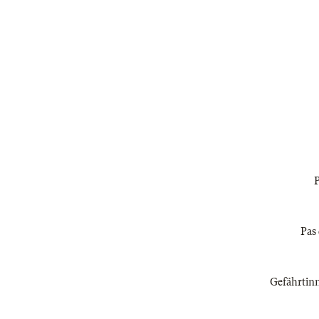
P
Pas 
Gefährtinn