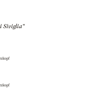
 Siviglia“
rzkopf
rzkopf