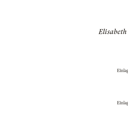
Elisabeth
Einla
Einla