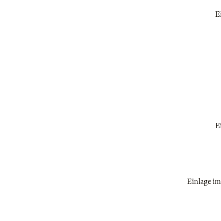
E
E
Einlage im